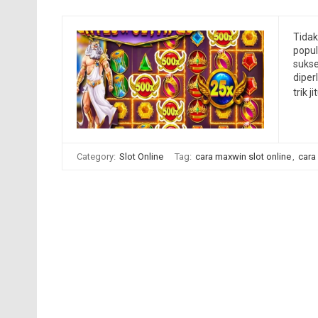
Tidak
popul
sukse
diper
trik j
Category:
Slot Online
Tag:
cara maxwin slot online
,
cara