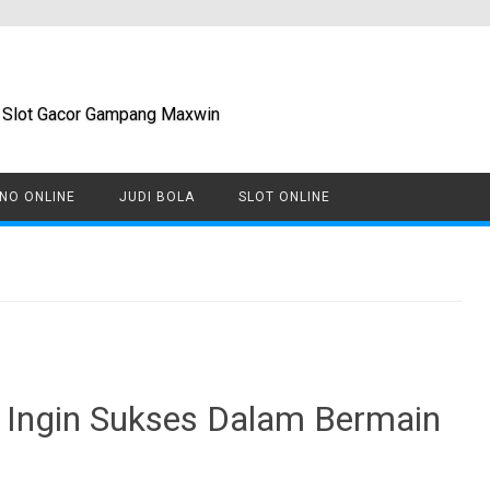
di Slot Gacor Gampang Maxwin
NO ONLINE
JUDI BOLA
SLOT ONLINE
g Ingin Sukses Dalam Bermain