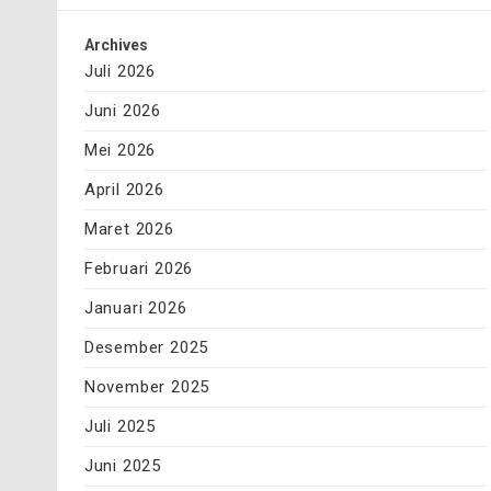
Archives
Juli 2026
Juni 2026
Mei 2026
April 2026
Maret 2026
Februari 2026
Januari 2026
Desember 2025
November 2025
Juli 2025
Juni 2025