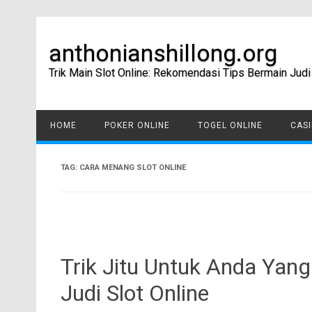
Skip
to
content
anthonianshillong.org
Trik Main Slot Online: Rekomendasi Tips Bermain Ju
HOME
POKER ONLINE
TOGEL ONLINE
CASI
TAG:
CARA MENANG SLOT ONLINE
Trik Jitu Untuk Anda Yan
Judi Slot Online