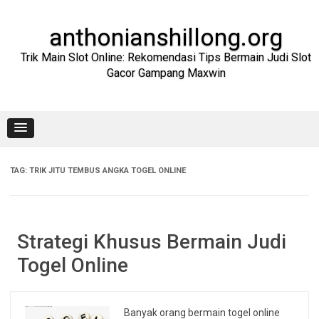
Skip
to
content
anthonianshillong.org
Trik Main Slot Online: Rekomendasi Tips Bermain Judi Slot
Gacor Gampang Maxwin
TAG:
TRIK JITU TEMBUS ANGKA TOGEL ONLINE
Strategi Khusus Bermain Judi
Togel Online
Banyak orang bermain togel online