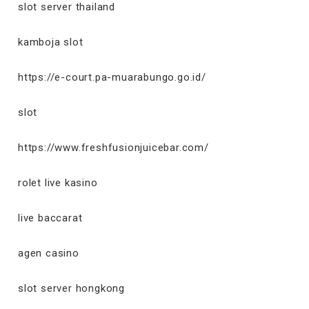
slot server thailand
kamboja slot
https://e-court.pa-muarabungo.go.id/
slot
https://www.freshfusionjuicebar.com/
rolet live kasino
live baccarat
agen casino
slot server hongkong