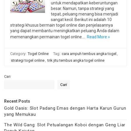
untuk mendapatkan keberuntungan
besar. Namun, tanpa strategi yang
tepat, peluang menang bisa menjadi
sangat kecil. Berikut ini adalah 10
strategi khusus bermain togel online dan penjelasannya
yang dapat membantu meningkatkan peluang Anda dalam
memenangkan permainan togel online.…
Read More »
Category:
Togel Online
Tag:
cara ampuh tembus angka togel
,
strategi togel online
,
trik jitu tembus angka togel online
Cari
Cari
Recent Posts
Gold Oasis: Slot Padang Emas dengan Harta Karun Gurun
yang Memukau
The Wild Gang: Slot Petualangan Koboi dengan Geng Liar