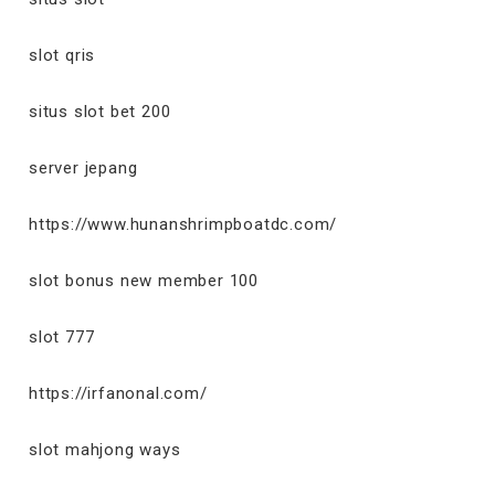
slot qris
situs slot bet 200
server jepang
https://www.hunanshrimpboatdc.com/
slot bonus new member 100
slot 777
https://irfanonal.com/
slot mahjong ways